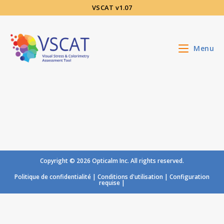
Aller
VSCAT v1.07
au
contenu
Menu
Copyright © 2026 Opticalm Inc. All rights reserved.
Politique de confidentialité
|
Conditions d'utilisation
|
Configuration
requise
|