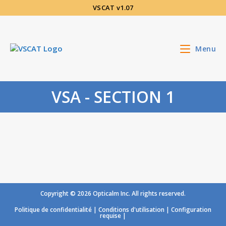
Aller
VSCAT v1.07
au
contenu
Menu
VSA - SECTION 1
Copyright © 2026 Opticalm Inc. All rights reserved.
Politique de confidentialité
|
Conditions d'utilisation
|
Configuration
requise
|