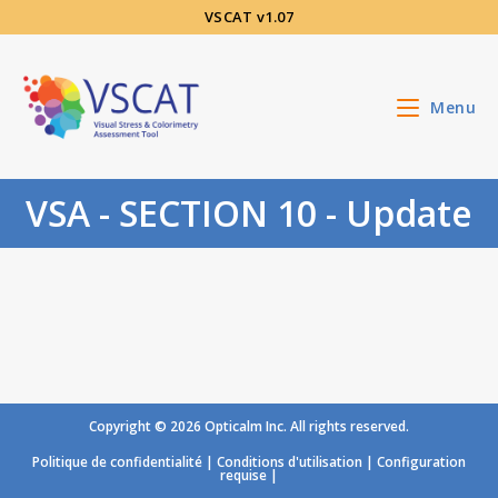
Aller
VSCAT v1.07
au
contenu
Menu
VSA - SECTION 10 - Update
Copyright © 2026 Opticalm Inc. All rights reserved.
Politique de confidentialité
|
Conditions d'utilisation
|
Configuration
requise
|